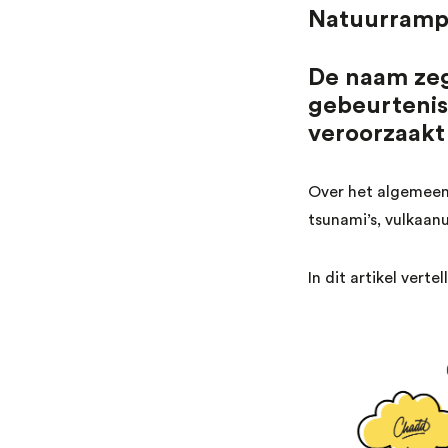
Natuurrampe
De naam zegt
gebeurtenis
veroorzaakt
Over het algemeen
tsunami’s, vulkaan
In dit artikel ver