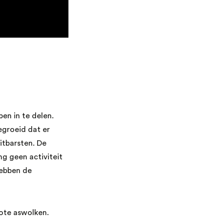
pen in te delen.
egroeid dat er
tbarsten. De
g geen activiteit
hebben de
rote aswolken.