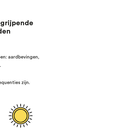
ngrijpende
den
en: aardbevingen,
.
quenties zijn.