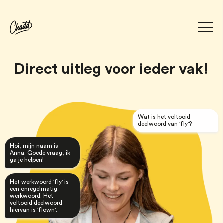
Direct uitleg voor ieder vak!
Wat is het voltooid
deelwoord van 'fly'?
Hoi, mijn naam is
Anna. Goede vraag, ik
ga je helpen!
Het werkwoord 'fly' is
een onregelmatig
werkwoord. Het
voltooid deelwoord
hiervan is 'flown'.