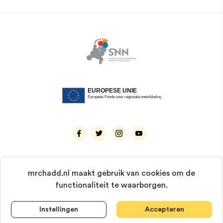
mrchadd.nl maakt gebruik van cookies om de
functionaliteit te waarborgen.
© 2026 Mr. Chadd. Alle rechten voorbehouden.
KvK: 66929237 | BTW: NL8567.56.623.B01 |
IBAN: NL93 ABNA 0483 1544 31
Instellingen
Accepteren