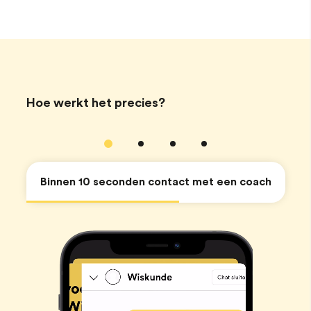
Hoe werkt het precies?
Binnen 10 seconden contact met een coach
Stuur een foto van je probleem
Krijg duidelijke uitleg en begrijp het probleem
Beoordeel de chat