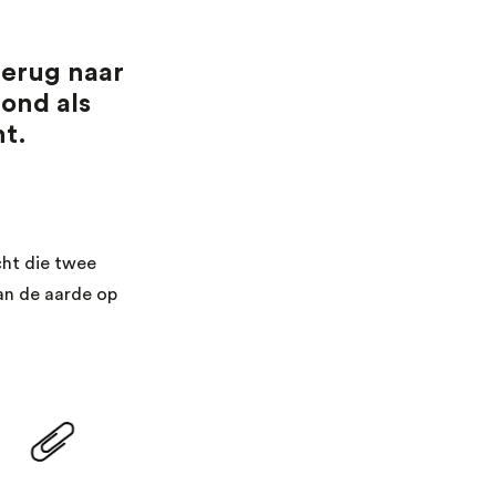
 terug naar
ond als
t.
cht die twee
van de aarde op