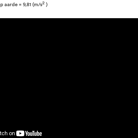
2
op aarde = 9,81 (m/s
)