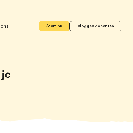
 ons
Start nu
Inloggen docenten
 je