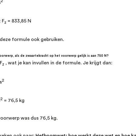
2
s
 F
= 833,85 N
z
deze formule ook gebruiken.
oorwerp, als de zwaartekracht op het voorwerp gelijk is aan 750 N?
F
, wat je kan invullen in de formule. Je krijgt dan:
z
2
s
2
s
= 76,5 kg
voorwerp was dus 76,5 kg.
keken ook naar:
Hefboomwet: hoe werkt deze wet en hoe ka