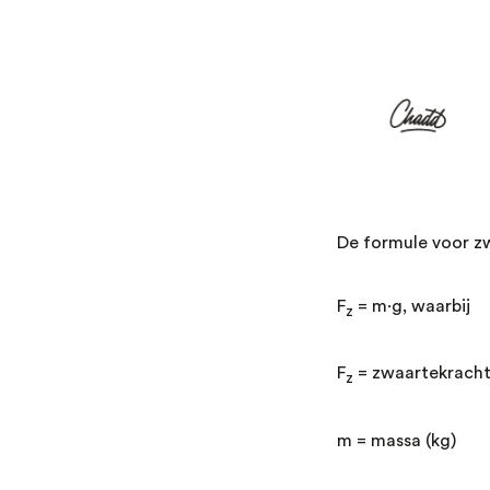
De formule voor zw
F
= m⋅g, waarbij
z
F
= zwaartekracht
z
m = massa (kg)