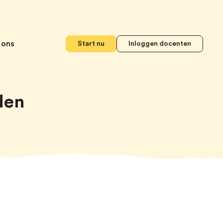
 ons
Start nu
Inloggen docenten
den