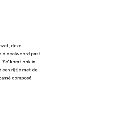
ezet, deze
oid deelwoord past
. ‘Se’ komt ook in
 een rijtje met de
 passé composé: