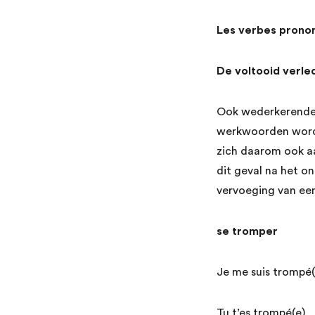
Les verbes prono
De voltooid verle
Ook wederkerende 
werkwoorden word
zich daarom ook aa
dit geval na het o
vervoeging van ee
se trompe
Je me suis tr
Tu t’es tromp