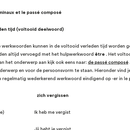
minaux et le passé composé
den tijd (voltooid deelwoord)
werkwoorden kunnen in de voltooid verleden tijd worden g
en altijd vervoegd met het hulpwerkwoord
être
. Het volto
n het onderwerp aan kijk ook eens naar:
de passé composé
nderwerp en voor de persoonsvorm te staan. Hieronder vind je
n regelmatig wederkerend werkwoord eindigend op -er in le
r zich vergissen
ompé(e) Ik heb me vergist
é(e) Jij hebt je vergist