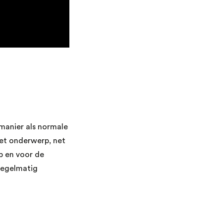
manier als normale
et onderwerp, net
p en voor de
 regelmatig