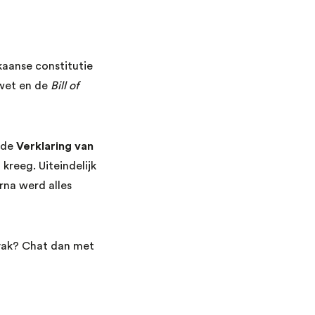
kaanse constitutie
dwet en de
Bill of
n de
Verklaring van
kreeg. Uiteindelijk
rna werd alles
r vak? Chat dan met