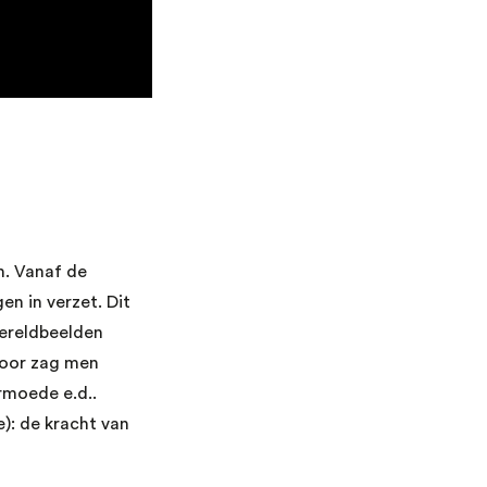
n. Vanaf de
n in verzet. Dit
wereldbeelden
door zag men
rmoede e.d..
): de kracht van