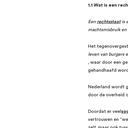
1.1 Wat is een rec
Een
rechtsstaat
is 
machtsmisbruik en 
Het tegenovergest
leven van burgers 
, waar door een ge
gehandhaafd word
Nederland wordt g
door de overheid o
Doordat er veel
soc
vertrouwen en “wed
zelf, maar ook tus