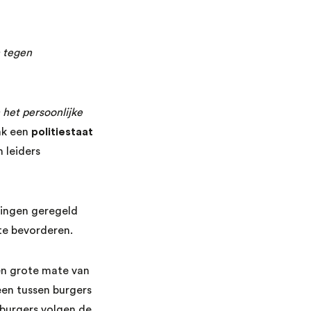
 tegen
 het persoonlijke
aak een
politiestaat
 leiders
eningen geregeld
te bevorderen.
een grote mate van
een tussen burgers
 burgers volgen de