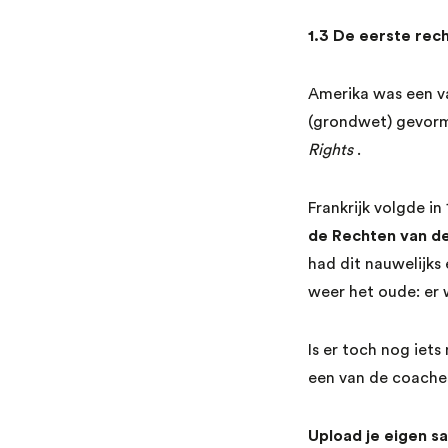
1.3 De eerste rec
Amerika was een va
(grondwet) gevorm
Rights
.
Frankrijk volgde i
de Rechten van d
had dit nauwelijks 
weer het oude: er 
Is er toch nog iet
een van de coaches
Upload je eigen s