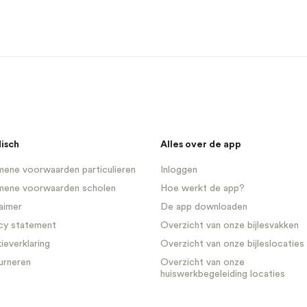
disch
Alles over de app
ene voorwaarden particulieren
Inloggen
mene voorwaarden scholen
Hoe werkt de app?
aimer
De app downloaden
cy statement
Overzicht van onze bijlesvakken
everklaring
Overzicht van onze bijleslocaties
urneren
Overzicht van onze
huiswerkbegeleiding locaties