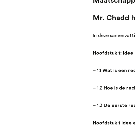
Maatschappi
Mr. Chadd he
In deze samenvatti
Hoofdstuk 1: Idee
– 1.1
Wat is een re
– 1.2
Hoe is de rec
– 1.3
De eerste re
Hoofdstuk 1 Idee 