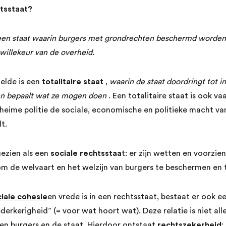
htsstaat?
een staat waarin burgers met grondrechten beschermd worden
willekeur van de overheid.
elde is een
totalitaire staat
,
waarin de staat doordringt tot in
en bepaalt wat ze mogen doen
. Een totalitaire staat is ook v
heime politie de sociale, economische en politieke macht van
t.
ezien als een
sociale rechtsstaa
t: er zijn wetten en voorzi
m de welvaart en het welzijn van burgers te beschermen en 
iale cohesie
en vrede is in een rechtsstaat, bestaat er ook 
erkerigheid” (= voor wat hoort wat). Deze relatie is niet all
sen burgers en de staat. Hierdoor ontstaat
rechtszekerheid
: