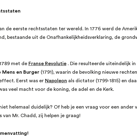
htsstaten
n de eerste rechtsstaten ter wereld. In 1776 werd de Ameri
d, bestaande uit de Onafhankelijkheidsverklaring, de gron
n 1789 met de
Franse Revolutie
. Die resulteerde uiteindelijk i
e Mens en Burger
(1791), waarin de bevolking nieuwe rechten 
effect. Eerst was er
Napoleon
als dictator (1799-1815) en daa
was veel macht voor de koning, de adel en de Kerk.
s niet helemaal duidelijk? Of heb je een vraag voor een ande
 van Mr. Chadd, zij helpen je graag!
amenvatting!