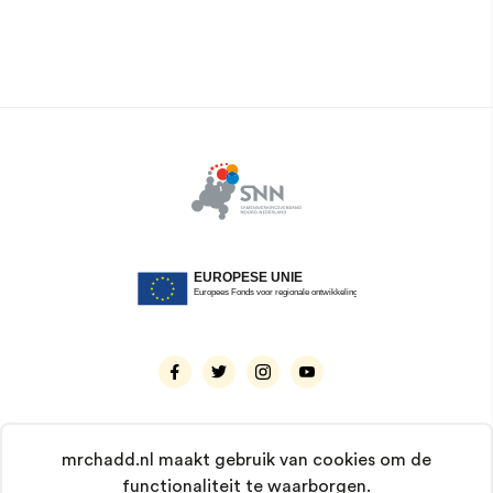
mrchadd.nl maakt gebruik van cookies om de
functionaliteit te waarborgen.
© 2026 Mr. Chadd. Alle rechten voorbehouden.