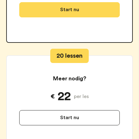
Start nu
20 lessen
Meer nodig?
22
€
per les
Start nu