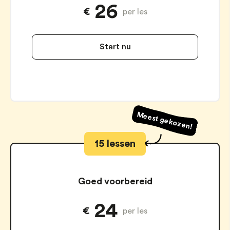
26
€
per les
Start nu
Meest gekozen!
15 lessen
Goed voorbereid
24
€
per les