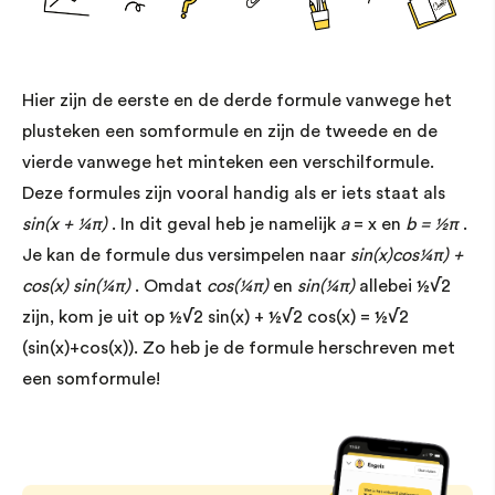
Hier zijn de eerste en de derde formule vanwege het
plusteken een somformule en zijn de tweede en de
vierde vanwege het minteken een verschilformule.
Deze formules zijn vooral handig als er iets staat als
sin(x + ¼π)
. In dit geval heb je namelijk
a
= x en
b = ½π
.
Je kan de formule dus versimpelen naar
sin(x)cos¼π) +
cos(x) sin(¼π)
. Omdat
cos(¼π)
en
sin(¼π)
allebei ½√2
zijn, kom je uit op ½√2 sin(x) + ½√2 cos(x) = ½√2
(sin(x)+cos(x)). Zo heb je de formule herschreven met
een somformule!