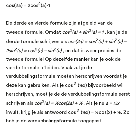
2
cos(2a) = 2cos
(a)-1
De derde en vierde formule zijn afgeleid van de
2
2
tweede formule. Omdat
cos
(a) + sin
(a) = 1
, kan je de
2
2
derde formule schrijven als
cos(2a) = cos
(a) + sin
(a) –
2
2
2
2sin
(a) = cos
(a) – sin
(a)
, en dat is weer precies de
tweede formule! Op dezelfde manier kan je ook de
vierde formule afleiden. Vaak zul je de
verdubbelingsformule moeten herschrijven voordat je
2
deze kan gebruiken. Als je cos
(½x) bijvoorbeeld wil
herschrijven, moet je de de verdubbelingsformule eerst
2
schrijven als
cos
(a) = ½cos(2a) + ½
. Als je nu
a = ½x
2
invult, krijg je als antwoord cos
(½x) = ½cos(x) + ½. Zo
heb je de verdubbelingsformule toegepast!