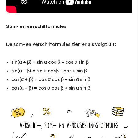
Som- en verschilformules
De som- en verschilformules zien er als volgt uit:
sin(α + β) = sin α cos β + cos α sin β
sin(α – β) = sin α cosβ – cos α sin β
cos(α + β) = cos α cos β – sin α sin β
cos(α – β) = cos α cos β + sin α sin β