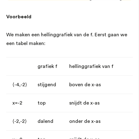
Voorbeeld
We maken een hellinggrafiek van de f. Eerst gaan we
een tabel maken:
grafiek f
hellinggrafiek van f
⟨-4,-2⟩
stijgend
boven de x-as
x=-2
top
snijdt de x-as
⟨-2,-2⟩
dalend
onder de x-as