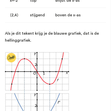
x=-2
top
snijdt de x-as
⟨2,4⟩
stijgend
boven de x-as
Als je dit tekent krijg je de blauwe grafiek, dat is de
hellinggrafiek.