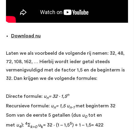
Download nu
Laten we als voorbeeld de volgende rij nemen: 32, 48,
72, 108, 162, … Hierbij wordt ieder getal steeds
vermenigvuldigd met de factor 1,5 en de beginterm is
32. Dan krijgen we de volgende formules:
n
Directe formule:
u
= 32 · 1,5
n
Recursieve formule:
u
= 1,5 u
met beginterm 32
n
n-1
Som van de eerste 5 getallen (dus
u
tot en
0
4
5
met
u
):
∑
u
= 32 · (1 – 1,5
)
÷
1 – 1,5= 422
4
k=0
k