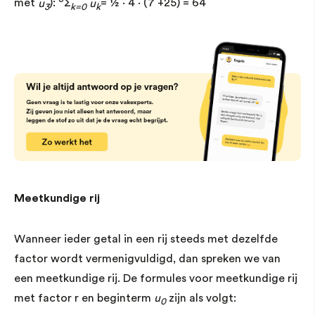
met
u
):
∑
u
= 1⁄2 · 4 · (7 +25) = 64
3
k=0
k
Meetkundige rij
Wanneer ieder getal in een rij steeds met dezelfde
factor wordt vermenigvuldigd, dan spreken we van
een meetkundige rij. De formules voor meetkundige rij
met factor r en beginterm
u
zijn als volgt:
0