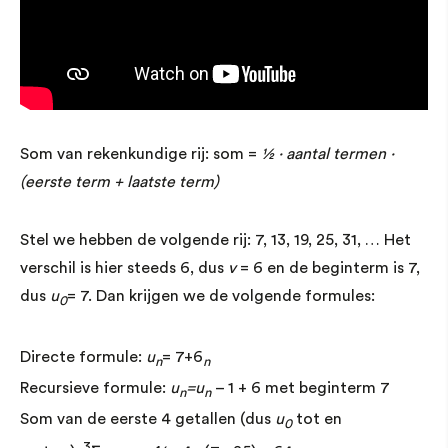
Som van rekenkundige rij: som =
1⁄2 · aantal termen ·
(eerste term + laatste term)
Stel we hebben de volgende rij: 7, 13, 19, 25, 31, … Het
verschil is hier steeds 6, dus
v
= 6 en de beginterm is 7,
dus
u
= 7. Dan krijgen we de volgende formules:
0
Directe formule:
u
= 7+6
n
n
Recursieve formule:
u
=u
– 1 + 6 met beginterm 7
n
n
Som van de eerste 4 getallen (dus
u
tot en
0
3