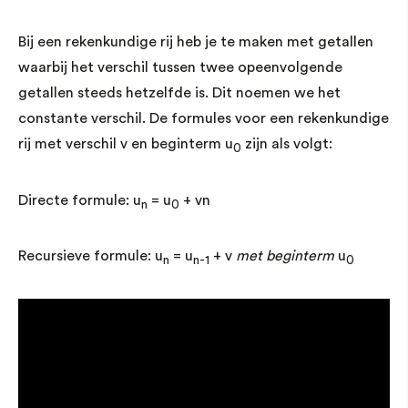
Bij een rekenkundige rij heb je te maken met getallen
waarbij het verschil tussen twee opeenvolgende
getallen steeds hetzelfde is. Dit noemen we het
constante verschil. De formules voor een rekenkundige
rij met verschil v en beginterm u
zijn als volgt:
0
Directe formule: u
= u
+ vn
n
0
Recursieve formule: u
= u
+ v
met beginterm
u
n
n-1
0