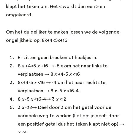
klapt het teken om. Het < wordt dan een > en
omgekeerd.
Om het duidelijker te maken lossen we de volgende
ongelijkheid op: 8x+4<5x+16
Er zitten geen breuken of haakjes in.
8
x
+4<5
x
+16 → -5
x
om het naar links te
verplaatsen → 8
x
+4-5
x
<16
8x+4-5
x
<16 → -4 om het naar rechts te
verplaatsen → 8
x
-5
x
<16-4
8
x
-5
x
<16-4→ 3
x
<12
3
x
<12→ Deel door 3 om het getal voor de
variabele weg te werken (Let op: je deelt door
een positief getal dus het teken klapt niet op) →
x
<4