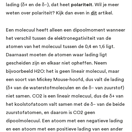
lading (δ+ en de δ−), dat heet
polariteit
. Wil je meer
weten over polariteit? Kijk dan even in
dit
artikel.
Een molecuul heeft alleen een dipoolmoment wanneer
het verschil tussen de elektronegativiteit van de
atomen van het molecuul tussen de 0,4 en 1,6 ligt.
Daarnaast moeten de atomen waar lading ligt
gescheiden zijn en elkaar niet opheffen. Neem
bijvoorbeeld H2O: het is geen lineair molecuul, maar
een soort van Mickey Mouse-hoofd, dus valt de lading
(δ+ van de waterstofmoleculen en de δ− van zuurstof)
niet samen. CO2 is een lineair molecuul, dus de δ+ van
het koolstofatoom valt samen met de δ− van de beide
zuurstofatomen, en daarom is CO2 geen
dipoolmolecuul. Een atoom met een negatieve lading
en een atoom met een positieve lading van een ander