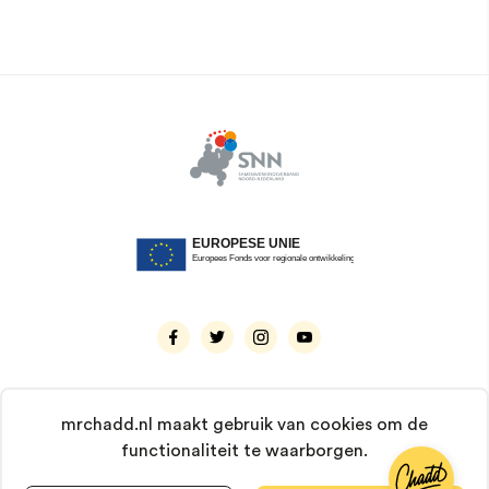
mrchadd.nl maakt gebruik van cookies om de
functionaliteit te waarborgen.
© 2026 Mr. Chadd. Alle rechten voorbehouden.
KvK: 66929237 | BTW: NL8567.56.623.B01 |