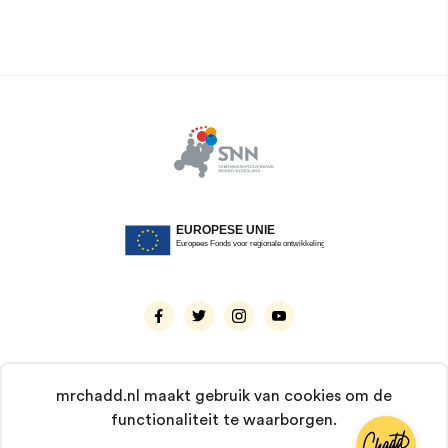
mrchadd.nl maakt gebruik van cookies om de
functionaliteit te waarborgen.
© 2026 Mr. Chadd. Alle rechten voorbehouden.
KvK: 66929237 | BTW: NL8567.56.623.B01 |