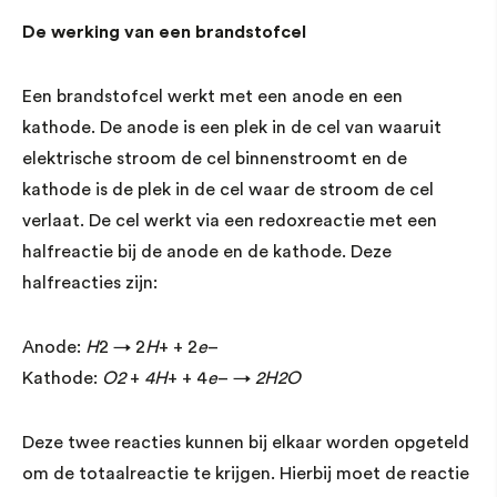
De werking van een brandstofcel
Een brandstofcel werkt met een anode en een
kathode. De anode is een plek in de cel van waaruit
elektrische stroom de cel binnenstroomt en de
kathode is de plek in de cel waar de stroom de cel
verlaat. De cel werkt via een redoxreactie met een
halfreactie bij de anode en de kathode. Deze
halfreacties zijn:
Anode:
H
2 → 2
H
+ + 2
e
–
Kathode:
O2
+
4H
+ + 4
e
– →
2H2O
Deze twee reacties kunnen bij elkaar worden opgeteld
om de totaalreactie te krijgen. Hierbij moet de reactie