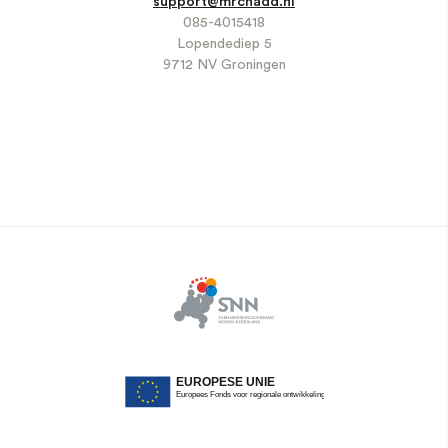
support@mrchadd.nl
085-4015418
Lopendediep 5
9712 NV Groningen