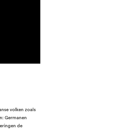
nse volken zoals
gen: Germanen
veringen de