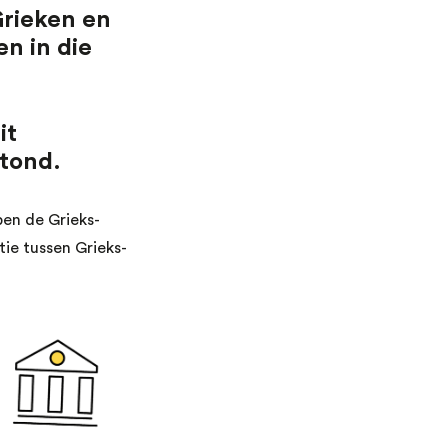
Grieken en
n in die
it
tond.
en de Grieks-
ie tussen Grieks-