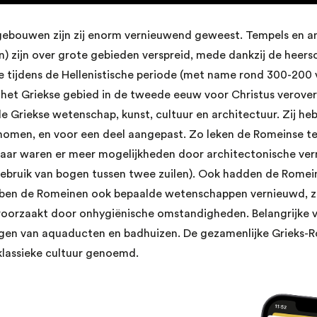
gebouwen zijn zij enorm vernieuwend geweest. Tempels en a
n) zijn over grote gebieden verspreid, mede dankzij de heers
 tijdens de Hellenistische periode (met name rond 300-200 v
het Griekse gebied in de tweede eeuw voor Christus verover
de Griekse wetenschap, kunst, cultuur en architectuur. Zij he
nomen, en voor een deel aangepast. Zo leken de Romeinse t
maar waren er meer mogelijkheden door architectonische ve
gebruik van bogen tussen twee zuilen). Ook hadden de Romei
ben de Romeinen ook bepaalde wetenschappen vernieuwd, zij
roorzaakt door onhygiënische omstandigheden. Belangrijke 
ngen van aquaducten en badhuizen. De gezamenlijke Grieks-R
klassieke cultuur genoemd.