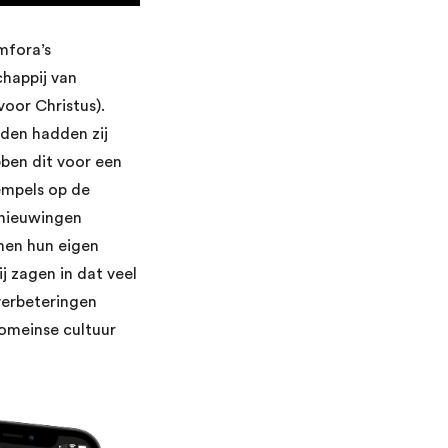
mfora’s
chappij van
oor Christus).
den hadden zij
bben dit voor een
empels op de
rnieuwingen
nen hun eigen
 zagen in dat veel
verbeteringen
omeinse cultuur