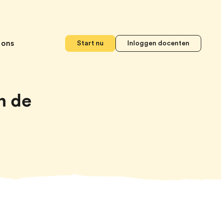
 ons
Start nu
Inloggen docenten
n de