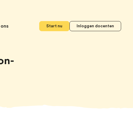
 ons
Start nu
Inloggen docenten
on-