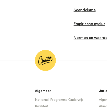
Scepticisme
Empirische cyclus
Normen en waard
Algemeen
Juri
Nationaal Programma Onderwijs
Algem
Kwaliteit
Alge