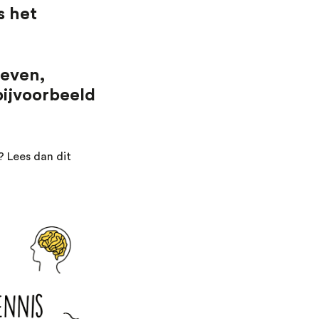
s het
leven,
bijvoorbeeld
 Lees dan dit