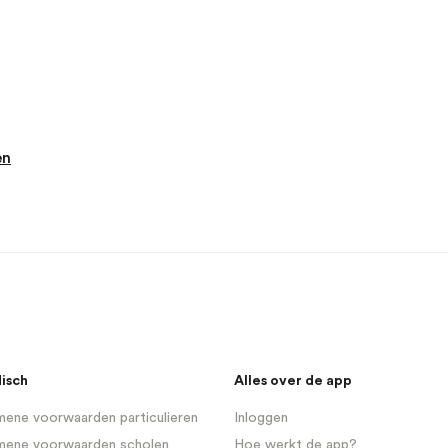
en
disch
Alles over de app
ene voorwaarden particulieren
Inloggen
mene voorwaarden scholen
Hoe werkt de app?