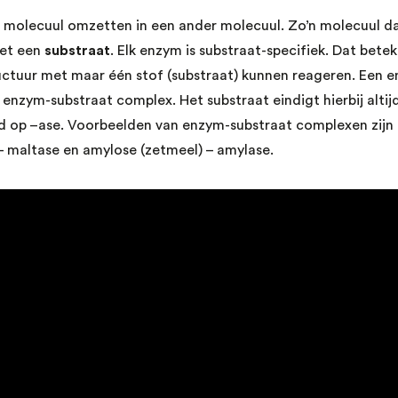
 molecuul omzetten in een ander molecuul. Zo’n molecuul d
et een
substraat
. Elk enzym is substraat-specifiek. Dat bete
ructuur met maar één stof (substraat) kunnen reageren. Een 
nzym-substraat complex. Het substraat eindigt hierbij altij
jd op –ase. Voorbeelden van enzym-substraat complexen zijn 
 – maltase en amylose (zetmeel) – amylase.