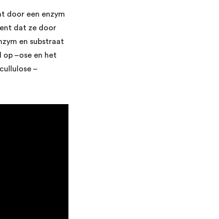
at door een enzym
kent dat ze door
enzym en substraat
d op –ose en het
cullulose –