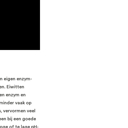
een eigen enzym-
en. Eiwitten
men enzym en
 minder vaak op
s, vervormen veel
een bij een goede
oge of te lage pH-