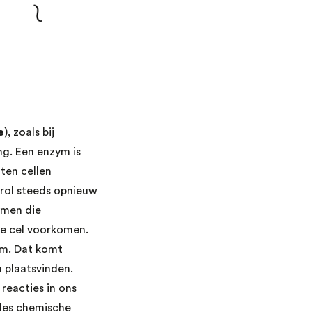
e
), zoals bij
ing. Een enzym is
iten cellen
 rol steeds opnieuw
ymen die
ke cel voorkomen.
am. Dat komt
 plaatsvinden.
reacties in ons
lles chemische