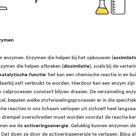
nzymen
en enzymen. Enzymen die helpen bij het opbouwen (
assimilati
zymen die helpen afbreken (
dissimilatie
), zoals bij de verter
katalytische functie
: het kan een chemische reactie in en bu
daarbij zelf verbruikt te worden. Hierdoor kan een enzym zijn
n celprocessen constant blijven draaien. De verzameling enz
el, bepalen welke stofwisselingsprocessen er in die specifie
e reacties in ons lichaam verlopen uit zichzelf heel langza
n drempel overschreden moet worden voordat de reactie kan
emen we de
activeringsenergie
. Gelukkig kunnen enzymen de 
. Dat doen ze door de activeringsenergie te verlagen. Bijna a