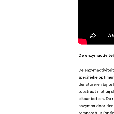
De enzymactivitei
De enzymactiviteit
specifieke
optimu
denatureren bij t
substraat niet bi
elkaar botsen. De 
enzymen door denat
temperatuur (optim