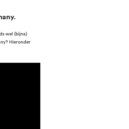
many.
s wel (bijna)
any? Hieronder