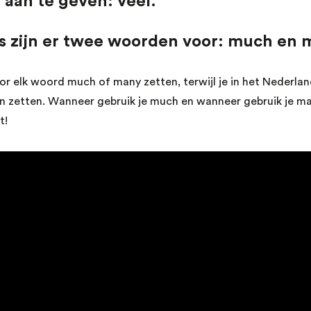
 aan te geven: veel.
ls zijn er twee woorden voor: much en 
or elk woord much of many zetten, terwijl je in het Nederland
an zetten. Wanneer gebruik je much en wanneer gebruik je m
t!