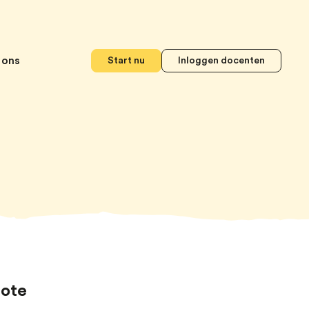
 ons
Start nu
Inloggen docenten
rote