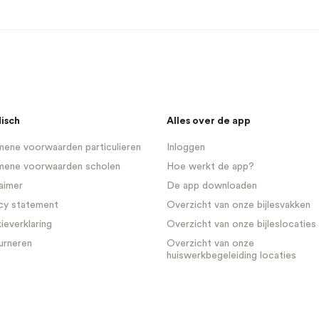
disch
Alles over de app
ene voorwaarden particulieren
Inloggen
mene voorwaarden scholen
Hoe werkt de app?
aimer
De app downloaden
cy statement
Overzicht van onze bijlesvakken
everklaring
Overzicht van onze bijleslocaties
urneren
Overzicht van onze
huiswerkbegeleiding locaties