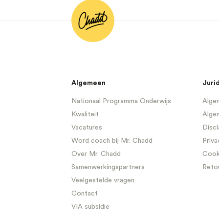
Algemeen
Juri
Nationaal Programma Onderwijs
Algem
Kwaliteit
Alge
Vacatures
Discl
Word coach bij Mr. Chadd
Priva
Over Mr. Chadd
Cooki
Samenwerkingspartners
Reto
Veelgestelde vragen
Contact
VIA subsidie