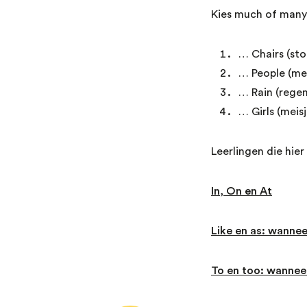
Kies much of many
… Chairs (sto
… People (me
… Rain (regen
… Girls (meisj
Leerlingen die hie
In, On en At
Like en as: wannee
To en too: wanneer