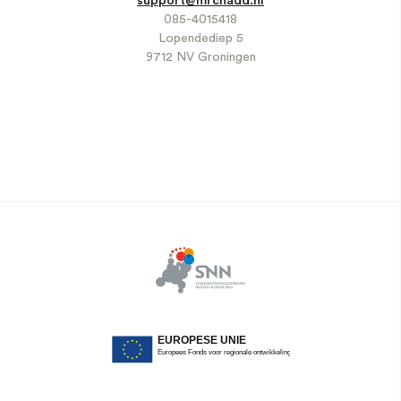
support@mrchadd.nl
085-4015418
Lopendediep 5
9712 NV Groningen